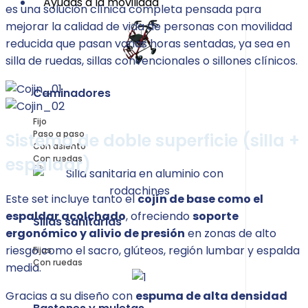
Ayudas a la movilidad
es una solución clínica completa pensada para
mejorar la calidad de vida de personas con movilidad
reducida que pasan varias horas sentadas, ya sea en
silla de ruedas, sillas convencionales o sillones clínicos.​
Caminadores
Fijo
Paso a paso
Sistema de doble superficie (silla +
Con asiento
Con ruedas
espaldar)
Este set incluye tanto el
cojín de base como el
espaldar acolchado
, ofreciendo
soporte
Sillas sanitarias
ergonómico y alivio de presión
en zonas de alto
riesgo como el sacro, glúteos, región lumbar y espalda
Fijas
Con ruedas
media.
Gracias a su diseño con
espuma de alta densidad