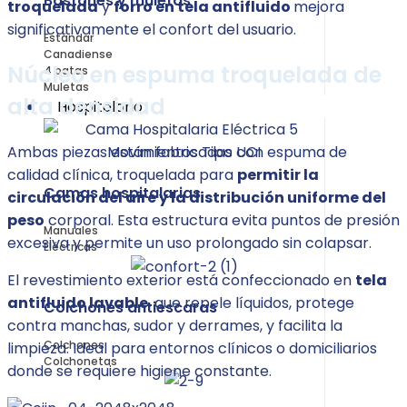
Bastones y muletas
troquelada
y
forro en tela antifluido
mejora
significativamente el confort del usuario.
Estándar
Canadiense
Núcleo en espuma troquelada de
4 patas
Muletas
alta densidad
Hospitalario
Ambas piezas están fabricadas con espuma de
calidad clínica, troquelada para
permitir la
Camas hospitalarias
circulación del aire y la distribución uniforme del
peso
corporal. Esta estructura evita puntos de presión
Manuales
excesiva y permite un uso prolongado sin colapsar.
Eléctricas
El revestimiento exterior está confeccionado en
tela
antifluido lavable
, que repele líquidos, protege
Colchones antiescaras
contra manchas, sudor y derrames, y facilita la
Colchones
limpieza. Ideal para entornos clínicos o domiciliarios
Colchonetas
donde se requiere higiene constante.