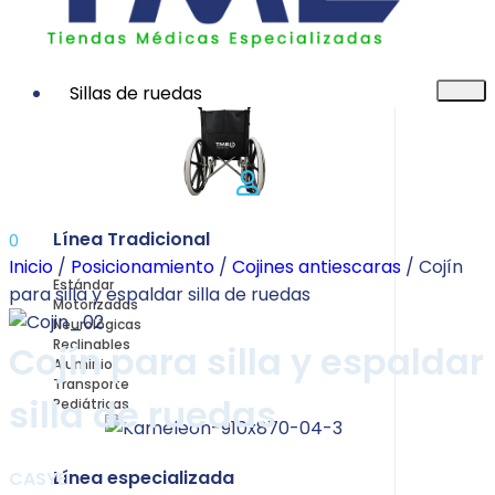
Sillas de ruedas
Línea Tradicional
0
Inicio
/
Posicionamiento
/
Cojines antiescaras
/ Cojín
Estándar
para silla y espaldar silla de ruedas
Motorizadas
Neurológicas
Reclinables
Cojín para silla y espaldar
Aluminio
Transporte
silla de ruedas
Pediátricas
Línea especializada
CASYE