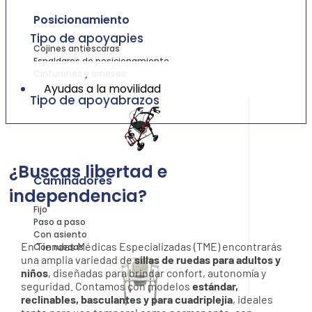
Posicionamiento
Tipo de apoyapies
Cojines antiescaras
Espaldares de posicionamiento
Cinturones y arneses
Ayudas a la movilidad
Tipo de apoyabrazos
¿Buscas libertad e
Caminadores
independencia?
Fijo
Paso a paso
Con asiento
En Tiendas Médicas Especializadas (TME) encontrarás
Con ruedas
una amplia variedad de
sillas de ruedas para adultos y
niños
, diseñadas para brindar confort, autonomía y
seguridad. Contamos con modelos
estándar,
reclinables, basculantes y para cuadriplejia
, ideales