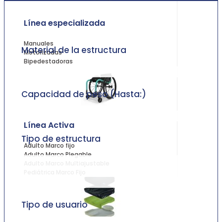
Línea especializada
Manuales
Material de la estructura
Motorizadas
Bipedestadoras
Capacidad de peso (Hasta:)
Línea Activa
Tipo de estructura
Adulto Marco fijo
Adulto Marco Plegable
Adulto Marco Multiajustable
Pediátrica Marco Fijo
Tipo de usuario