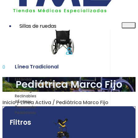
Sillas de ruedas
Línea Tradicional
0
Estándar
Pediátrica Marco Fijo
Motorizadas
Neurológicas
Reclinables
Inicio
/
Línea Activa
/ Pediátrica Marco Fijo
Aluminio
Transporte
Pediátricas
Filtros