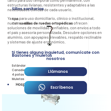
tanto para uso temporal como permanente, con
estructuras livianas, resistentes y adaptables a las
Sillas sanitarias
necesidades clínicas de cada usuario.
Ya sea para uso domiciliario, clínico o institucional,
Fijas
nuestras
sillas de ruedas ortopédicas
ofrecen
Con ruedas
soluciones de movilidad confiables, con envíos a todo
el país y asesoría personalizada. Descubre opciones en
aluminio, con apoyapies elevables, respaldo reclinable
y sistemas de ajuste ergonómico.
Si tienes alguna inquietud, comunícate con
Bastones y muletas
nosotros
Estándar
Canadiense
Llámanos
4 patas
Muletas
Hospitalario
Escríbenos