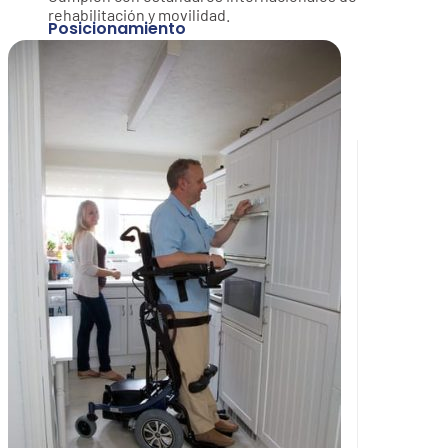
rehabilitación y movilidad.
Posicionamiento
Cojines antiescaras
Espaldares de posicionamiento
Cinturones y arneses
Ayudas a la movilidad
Caminadores
Fijo
Paso a paso
Con asiento
Con ruedas