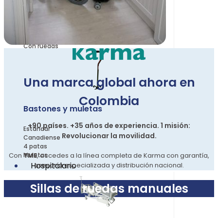
Sillas sanitarias
Fijas
Con ruedas
Una marca global ahora en
Colombia
Bastones y muletas
+90 países. +35 años de experiencia. 1 misión:
Estándar
Revolucionar la movilidad.
Canadiense
4 patas
Con
TME
, accedes a la línea completa de Karma con garantía,
Muletas
Hospitalario
asesoría especializada y distribución nacional.
Sillas de ruedas manuales