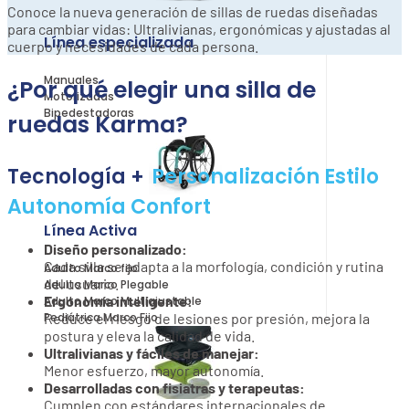
Conoce la nueva generación de sillas de ruedas diseñadas
para cambiar vidas: Ultralivianas, ergonómicas y ajustadas al
Línea especializada
cuerpo y necesidades de cada persona.
Manuales
¿Por qué elegir una silla de
Motorizadas
Bipedestadoras
ruedas Karma?
Tecnología +
Personalización
Estilo
Autonomía
Confort
Línea Activa
Diseño personalizado:
Cada silla se adapta a la morfología, condición y rutina
Adulto Marco fijo
del usuario.
Adulto Marco Plegable
Ergonomía inteligente:
Adulto Marco Multiajustable
Pediátrica Marco Fijo
Reduce el riesgo de lesiones por presión, mejora la
postura y eleva la calidad de vida.
Ultralivianas y fáciles de manejar:
Menor esfuerzo, mayor autonomía.
Desarrolladas con fisiatras y terapeutas:
Cumplen con estándares internacionales de