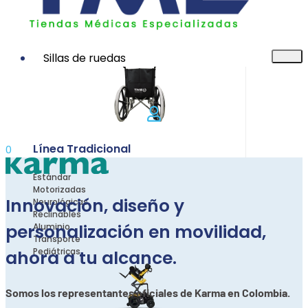
Sillas de ruedas
Línea Tradicional
0
Estándar
Motorizadas
Innovación, diseño y
Neurológicas
Reclinables
personalización en movilidad,
Aluminio
Transporte
Pediátricas
ahora a tu alcance.
Somos los representantes oficiales de Karma en Colombia.