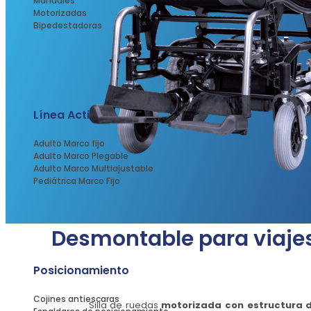
Manuales
Motorizadas
Bipedestadoras
Línea Activa
Adulto Marco fijo
Adulto Marco Plegable
Adulto Marco Multiajustable
Pediátrica Marco Fijo
Desmontable para viajes 
Posicionamiento
Cojines antiescaras
Silla de ruedas
motorizada con estructura