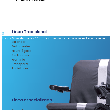
Línea Tradicional
0
Inicio
/
Sillas de ruedas
/
Aluminio
/ Desmontable para viajes Ergo traveller
Estándar
Motorizadas
Neurológicas
Reclinables
Aluminio
Transporte
Pediátricas
Línea especializada