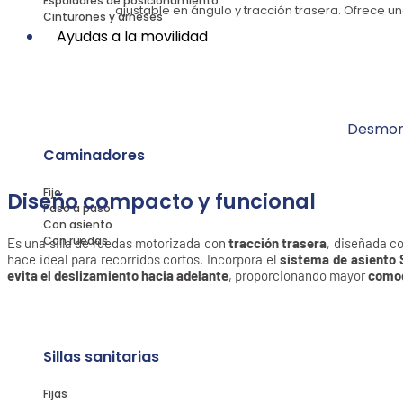
Espaldares de posicionamiento
ajustable en ángulo y tracción trasera. Ofrece u
Cinturones y arneses
Ayudas a la movilidad
Desmont
Caminadores
Fijo
Diseño compacto y funcional
Paso a paso
Con asiento
Con ruedas
Es una silla de ruedas motorizada con
tracción trasera
, diseñada co
hace ideal para recorridos cortos. Incorpora el
sistema de asiento 
evita el deslizamiento hacia adelante
, proporcionando mayor
comod
Sillas sanitarias
Fijas