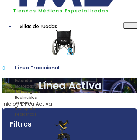
Sillas de ruedas
Línea Tradicional
0
Estándar
Línea Activa
Motorizadas
Neurológicas
Reclinables
Inicio
/ Línea Activa
Aluminio
Transporte
Pediátricas
Filtros