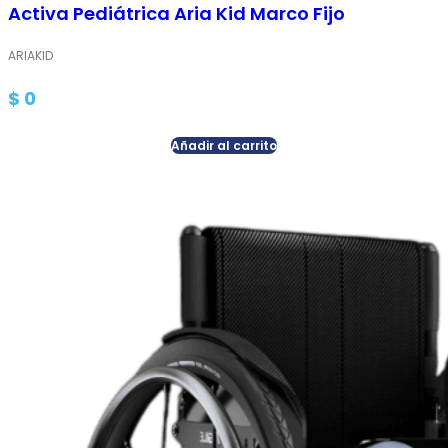
Activa Pediátrica Aria Kid Marco Fijo
ARIAKID
$
0
Añadir al carrito