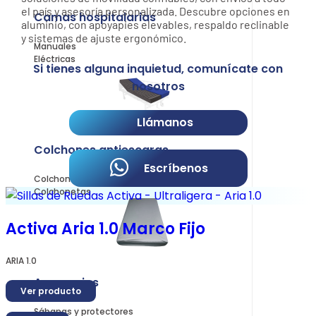
el país y asesoría personalizada. Descubre opciones en
Camas hospitalarias
aluminio, con apoyapies elevables, respaldo reclinable
y sistemas de ajuste ergonómico.
Manuales
Eléctricas
Si tienes alguna inquietud, comunícate con
nosotros
Llámanos
Colchones antiescaras
Escríbenos
Colchones
Colchonetas
Activa Aria 1.0 Marco Fijo
ARIA 1.0
Accesorios
Ver producto
Sábanas y protectores