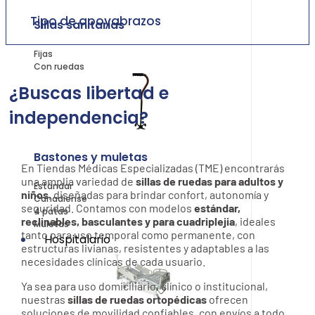
Tipo de apoyabrazos
Sillas sanitarias
Fijas
Con ruedas
¿Buscas libertad e
independencia?
Bastones y muletas
En Tiendas Médicas Especializadas (TME) encontrarás
una amplia variedad de
sillas de ruedas para adultos y
Estándar
niños
, diseñadas para brindar confort, autonomía y
Canadiense
seguridad. Contamos con modelos
estándar,
4 patas
reclinables, basculantes y para cuadriplejia
, ideales
Muletas
tanto para uso temporal como permanente, con
Hospitalario
estructuras livianas, resistentes y adaptables a las
necesidades clínicas de cada usuario.
Ya sea para uso domiciliario, clínico o institucional,
nuestras
sillas de ruedas ortopédicas
ofrecen
soluciones de movilidad confiables, con envíos a todo