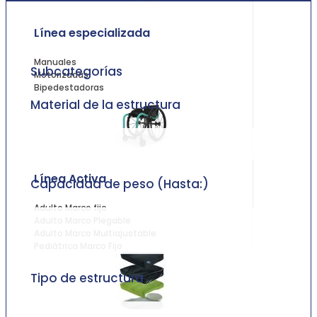
Línea especializada
Manuales
Subcategorías
Motorizadas
Bipedestadoras
Material de la estructura
Línea Activa
Capacidad de peso (Hasta:)
Adulto Marco fijo
Adulto Marco Plegable
Adulto Marco Multiajustable
Pediátrica Marco Fijo
Tipo de estructura