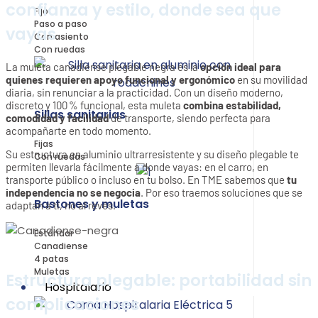
confianza y estilo, donde sea que
Fijo
Paso a paso
vayas
Con asiento
Con ruedas
La muleta canadiense plegable negra es la
opción ideal para
quienes requieren apoyo funcional y ergonómico
en su movilidad
diaria, sin renunciar a la practicidad. Con un diseño moderno,
discreto y 100 % funcional, esta muleta
combina estabilidad,
Sillas sanitarias
comodidad y facilidad
de transporte, siendo perfecta para
acompañarte en todo momento.
Fijas
Su estructura en aluminio ultrarresistente y su diseño plegable te
Con ruedas
permiten llevarla fácilmente a donde vayas: en el carro, en
transporte público o incluso en tu bolso. En TME sabemos que
tu
independencia no se negocia
. Por eso traemos soluciones que se
Bastones y muletas
adaptan a ti, no al revés.
Estándar
Canadiense
4 patas
Muletas
Estructura plegable: portabilidad sin
Hospitalario
complicaciones