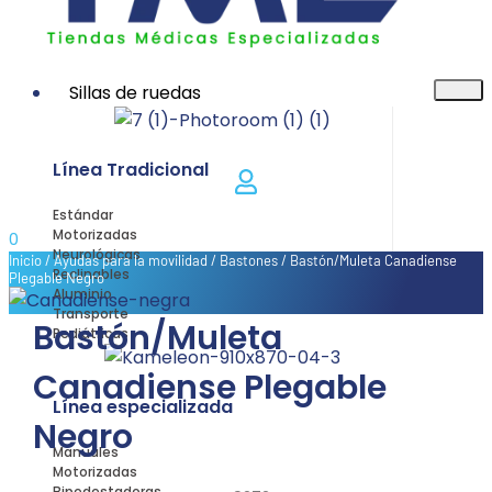
Sillas de ruedas
Línea Tradicional
Estándar
Motorizadas
0
Neurológicas
Inicio
/
Ayudas para la movilidad
/
Bastones
/ Bastón/Muleta Canadiense
Reclinables
Plegable Negro
Aluminio
Transporte
Bastón/Muleta
Pediátricas
Canadiense Plegable
Línea especializada
Negro
Manuales
Motorizadas
Bipedestadoras