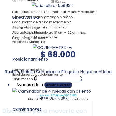
SF9272L
Fabricado en aluminio material liviano y resistente
Línea Activa
Soporte del brazo y mango plastico
Graduación de altura mediante pin
Alto total 103 cm min -113 cm max.
Adulto Marco fijo
Altura del piso al mango 81 cm – 92 cm max.
Adulto Marco Plegable
Adulto Marco Multiajustable
Largo plegado 53cm
Pediátrica Marco Fijo
$
68.000
Posicionamiento
Cojines antiescaras
Bastón/Muleta Canadiense Plegable Negro cantidad
Espaldares de posicionamiento
Cinturones y arneses
Ayudas a la movilidad
Añadir al carrito
INVIMA 2019DM-0020413
Marca:
Tiendas Médicas Especializadas
Caminadores
Diseñada para moverte con