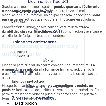
Gracias a su mecanismo plegable,
puedes guardarla fácilmente
cuando no la estás usando
. Perfecta para llevar en maletas,
Camas hospitalarias
mochilas o en el automóvil, sin ocupar espacio innecesario.
Ideal
para usuarios activos
que no quieren fricciones en su rutina.
Manuales
Eléctricas
Fabricada en aluminio de alta calidad, esta muleta
ofrece
durabilidad sin sacrificar ligereza.
Una combinación clave para el
uso diario sin fatiga en brazos ni hombros.
Colchones antiescaras
Empuñadura ergonómica y
Colchones
antideslizante
Colchonetas
Diseñada para brindar un agarre cómodo, seguro y natural.
La
empuñadura se adapta a la forma de la mano
, reduciendo la
Accesorios
presión sobre las articulaciones y aumentando la estabilidad del
usuario.
Sábanas y protectores
El soporte de antebrazo semicircular
mantiene la muleta en
posición
incluso cuando sueltas brevemente la empuñadura. Esto
permite realizar actividades puntuales como abrir una puerta o
Grúas para pacientes
tomar objetos sin perder estabilidad.
Distribución