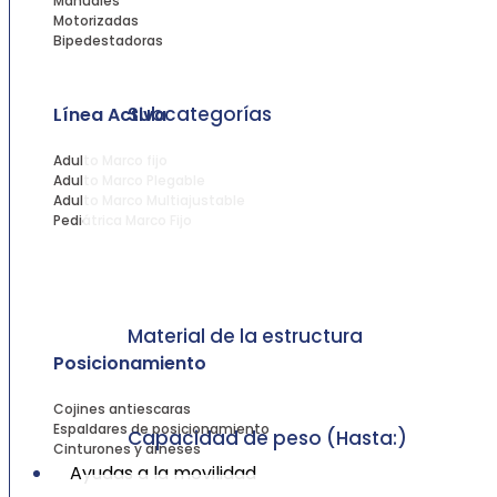
Manuales
Motorizadas
Bipedestadoras
Subcategorías
Línea Activa
Adulto Marco fijo
Adulto Marco Plegable
Adulto Marco Multiajustable
Pediátrica Marco Fijo
Material de la estructura
Posicionamiento
Cojines antiescaras
Espaldares de posicionamiento
Capacidad de peso (Hasta:)
Cinturones y arneses
Ayudas a la movilidad