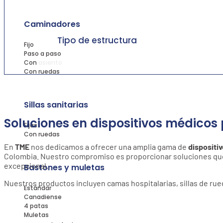
Caminadores
Tipo de estructura
Fijo
Paso a paso
Con asiento
Con ruedas
Sillas sanitarias
Soluciones en dispositivos médicos 
Fijas
Con ruedas
En
TME
nos dedicamos a ofrecer una amplia gama de
dispositi
Colombia. Nuestro compromiso es proporcionar soluciones que m
excepcional.
Bastones y muletas
Nuestros productos incluyen camas hospitalarias, sillas de rued
Estándar
Canadiense
4 patas
Muletas