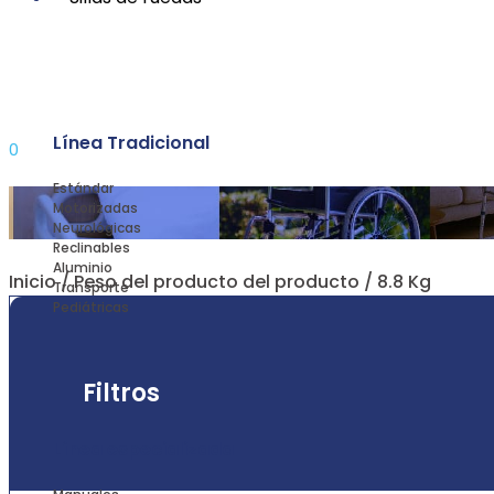
Línea Tradicional
0
Estándar
Motorizadas
Neurológicas
Reclinables
Aluminio
Inicio
/ Peso del producto del producto / 8.8 Kg
Transporte
Pediátricas
Filtros
Línea especializada