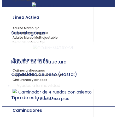
Línea Activa
Adulto Marco fijo
Subcategorías
Adulto Marco Plegable
Adulto Marco Multiajustable
Pediátrica Marco Fijo
Posicionamiento
Material de la estructura
Cojines antiescaras
Capacidad de peso (Hasta:)
Espaldares de posicionamiento
Cinturones y arneses
Ayudas a la movilidad
Tipo de estructura
Caminadores