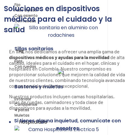
Fijo
Soluciones en dispositivos
Paso a paso
Con asiento
médicos para el cuidado y la
Con ruedas
salud
Sillas sanitarias
En
TME
nos dedicamos a ofrecer una amplia gama de
dispositivos médicos y ayudas para la movilidad
de alta
Fijas
calidad, ideales para el cuidado en el hogar, clínicas y
Con ruedas
hospitales en Colombia. Nuestro compromiso es
proporcionar soluciones que mejoren la calidad de vida
de nuestros clientes, combinando tecnología avanzada
con un servicio al cliente excepcional.
Bastones y muletas
Nuestros productos incluyen camas hospitalarias,
Estándar
sillas de ruedas, caminadores y toda clase de
Canadiense
dispositivos para ayudas a la movilidad.
4 patas
Muletas
Si tienes alguna inquietud, comunícate con
Hospitalario
nosotros