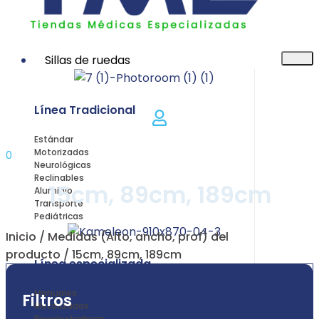
Sillas de ruedas
Línea Tradicional
Estándar
Motorizadas
0
Neurológicas
Reclinables
15cm, 89cm, 189cm
Aluminio
Transporte
Pediátricas
Inicio
/ Medidas (Alto, ancho, prof) del
producto / 15cm, 89cm, 189cm
Línea especializada
Manuales
Filtros
Motorizadas
Bipedestadoras