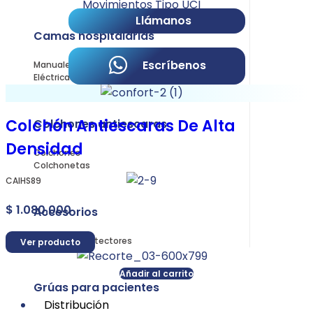
Llámanos
Camas hospitalarias
Escríbenos
Manuales
Eléctricas
Colchón Antiescaras De Alta
Colchones antiescaras
Densidad
Colchones
Colchonetas
CAIHS89
$
1.080.000
Accesorios
Sábanas y protectores
Ver producto
Añadir al carrito
Grúas para pacientes
Distribución