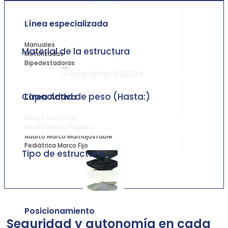
Línea especializada
Manuales
Material de la estructura
Motorizadas
Bipedestadoras
Capacidad de peso (Hasta:)
Línea Activa
Adulto Marco fijo
Adulto Marco Plegable
Adulto Marco Multiajustable
Pediátrica Marco Fijo
Tipo de estructura
Posicionamiento
Seguridad y autonomía en cada