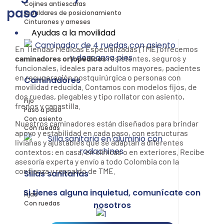
Cojines antiescaras
paso
Espaldares de posicionamiento
Cinturones y arneses
Ayudas a la movilidad
En Tiendas Médicas Especializadas (TME) ofrecemos
caminadores ortopédicos
resistentes, seguros y
funcionales, ideales para adultos mayores, pacientes
en recuperación postquirúrgica o personas con
Caminadores
movilidad reducida. Contamos con modelos fijos, de
dos ruedas, plegables y tipo rollator con asiento,
Fijo
frenos y canastilla.
Paso a paso
Con asiento
Nuestros caminadores están diseñados para brindar
Con ruedas
apoyo y estabilidad en cada paso, con estructuras
livianas y ajustables que se adaptan a diferentes
contextos: en casa, en clínicas o en exteriores. Recibe
asesoría experta y envío a todo Colombia con la
confianza y respaldo de TME.
Sillas sanitarias
Si tienes alguna inquietud, comunícate con
Fijas
Con ruedas
nosotros