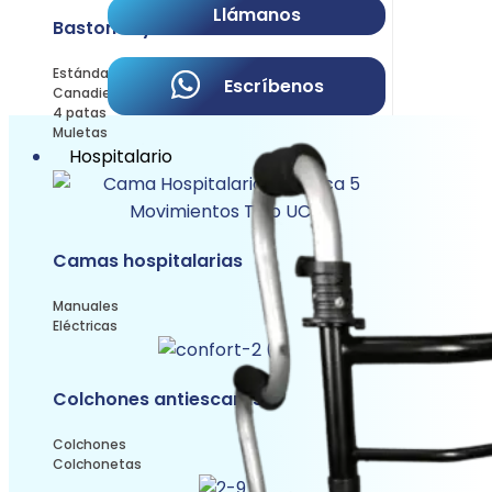
Llámanos
Bastones y muletas
Estándar
Escríbenos
Canadiense
4 patas
Muletas
Hospitalario
Camas hospitalarias
Manuales
Eléctricas
Colchones antiescaras
Colchones
Colchonetas