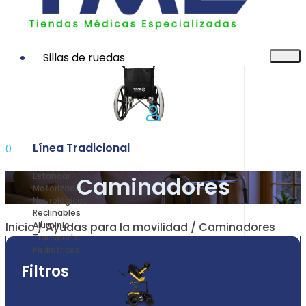
Sillas de ruedas
Línea Tradicional
0
Estándar
Caminadores
Motorizadas
Neurológicas
Reclinables
Inicio
/
Ayudas para la movilidad
/ Caminadores
Aluminio
Transporte
Pediátricas
Filtros