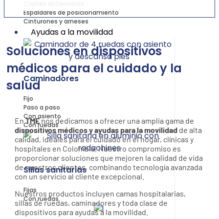
Cojines antiescaras
Espaldares de posicionamiento
Cinturones y arneses
Ayudas a la movilidad
Soluciones en dispositivos
médicos para el cuidado y la
Caminadores
salud
Fijo
Paso a paso
Con asiento
En
TME
nos dedicamos a ofrecer una amplia gama de
Con ruedas
dispositivos médicos y ayudas para la movilidad
de alta
calidad, ideales para el cuidado en el hogar, clínicas y
hospitales en Colombia. Nuestro compromiso es
proporcionar soluciones que mejoren la calidad de vida
de nuestros clientes, combinando tecnología avanzada
Sillas sanitarias
con un servicio al cliente excepcional.
Fijas
Nuestros productos incluyen camas hospitalarias,
Con ruedas
sillas de ruedas, caminadores y toda clase de
dispositivos para ayudas a la movilidad.