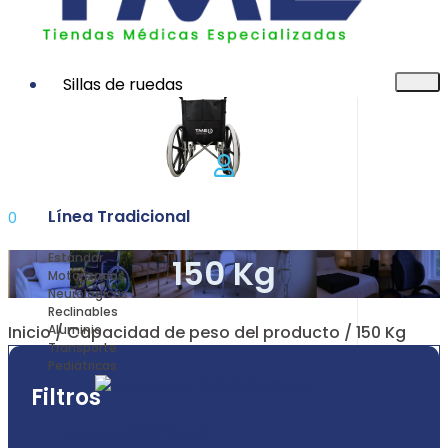
Sillas de ruedas
Línea Tradicional
0
Estándar
150 Kg
Motorizadas
Neurológicas
Reclinables
Inicio
/ Capacidad de peso del producto / 150 Kg
Aluminio
Transporte
Pediátricas
Filtros
Línea especializada