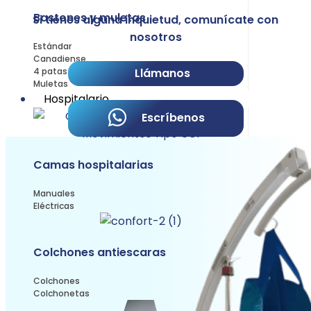
Bastones y muletas
Si tienes alguna inquietud, comunícate con
nosotros
Estándar
Canadiense
Llámanos
4 patas
Muletas
Hospitalario
Escríbenos
Camas hospitalarias
Manuales
Eléctricas
Colchones antiescaras
Colchones
Colchonetas