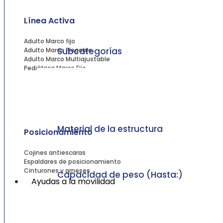
Línea Activa
Adulto Marco fijo
Subcategorías
Adulto Marco Plegable
Adulto Marco Multiajustable
Pediátrica Marco Fijo
Material de la estructura
Posicionamiento
Cojines antiescaras
Espaldares de posicionamiento
Cinturones y arneses
Capacidad de peso (Hasta:)
Ayudas a la movilidad