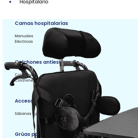
Hospitalario
Camas hospitalarias
Manuales
Eléctricas
Colchones antiescaras
Colchones
Colchonetas
Accesorios
Sábanas y protectores
Grúas para pacientes