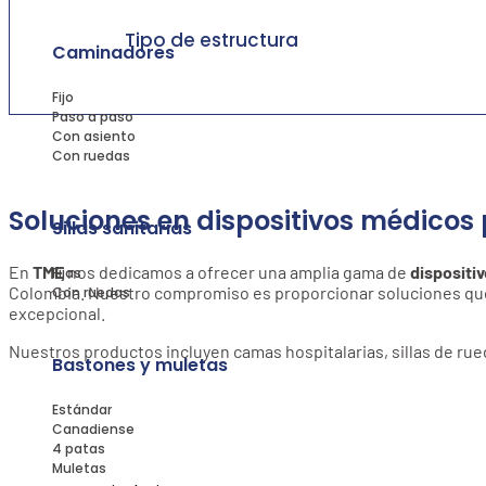
Tipo de estructura
Caminadores
Fijo
Paso a paso
Con asiento
Con ruedas
Soluciones en dispositivos médicos 
Sillas sanitarias
En
TME
nos dedicamos a ofrecer una amplia gama de
dispositi
Fijas
Colombia. Nuestro compromiso es proporcionar soluciones que m
Con ruedas
excepcional.
Nuestros productos incluyen camas hospitalarias, sillas de rued
Bastones y muletas
Estándar
Canadiense
4 patas
Muletas