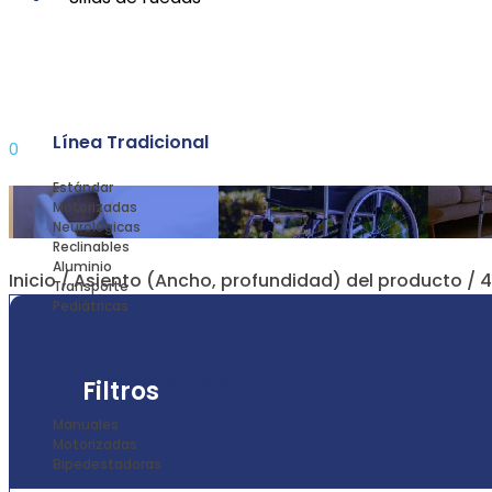
Línea Tradicional
0
Estándar
Motorizadas
Neurológicas
Reclinables
Aluminio
Inicio
/ Asiento (Ancho, profundidad) del producto / 
Transporte
Pediátricas
Línea especializada
Filtros
Manuales
Motorizadas
Bipedestadoras