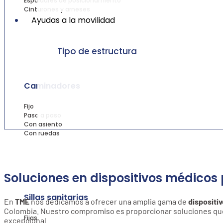
Espaldares de posicionamiento
Cinturones y arneses
Ayudas a la movilidad
Tipo de estructura
Caminadores
Fijo
Paso a paso
Con asiento
Con ruedas
Soluciones en dispositivos médicos 
Sillas sanitarias
En
TME
nos dedicamos a ofrecer una amplia gama de
dispositi
Colombia. Nuestro compromiso es proporcionar soluciones que m
Fijas
excepcional.