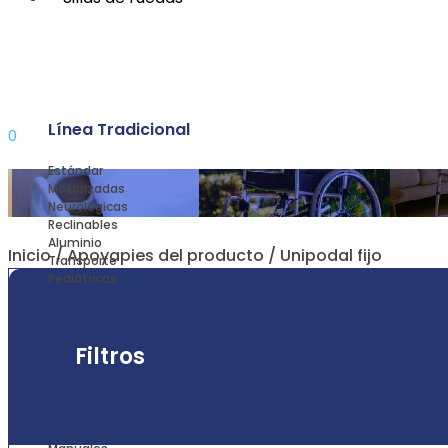
Línea Tradicional
0
Estándar
Motorizadas
Neurológicas
Reclinables
Aluminio
Inicio
/ Apoyapies del producto / Unipodal fijo
Transporte
Pediátricas
Filtros
Línea especializada