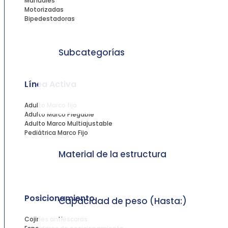
Manuales
Motorizadas
Bipedestadoras
Subcategorías
Línea Activa
Adulto Marco fijo
Adulto Marco Plegable
Adulto Marco Multiajustable
Pediátrica Marco Fijo
Material de la estructura
Posicionamiento
Capacidad de peso (Hasta:)
Cojines antiescaras