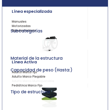
Línea especializada
Manuales
Motorizadas
Subcategorías
Bipedestadoras
Material de la estructura
Línea Activa
Capacidad de peso (Hasta:)
Adulto Marco fijo
Adulto Marco Plegable
Adulto Marco Multiajustable
Pediátrica Marco Fijo
Tipo de estructura