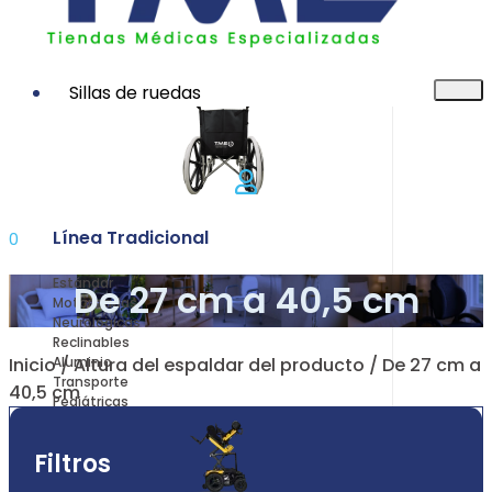
Sillas de ruedas
Línea Tradicional
0
Estándar
De 27 cm a 40,5 cm
Motorizadas
Neurológicas
Reclinables
Inicio
/ Altura del espaldar del producto / De 27 cm a
Aluminio
Transporte
40,5 cm
Pediátricas
Filtros