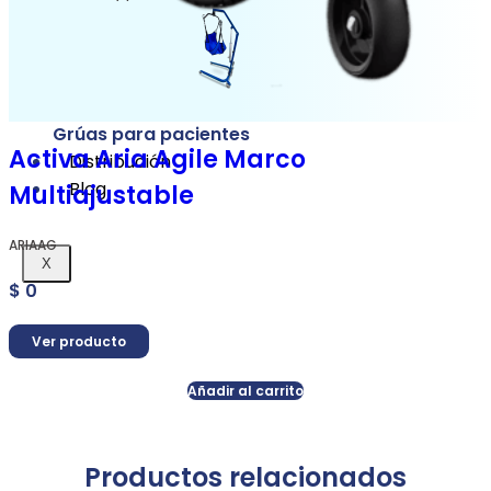
Grúas para pacientes
Activa Aria Agile Marco
Distribución
Blog
Multiajustable
ARIAAG
X
$
0
Ver producto
Añadir al carrito
Productos relacionados