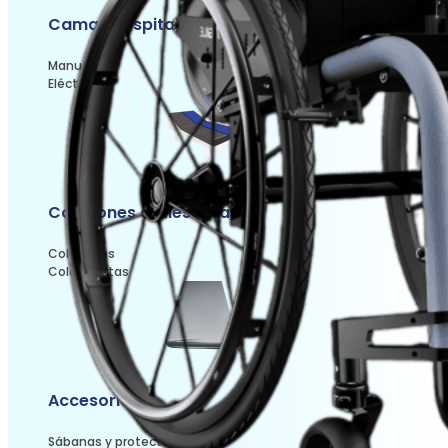
Camas hospitalarias
Manuales
Eléctricas
Colchones antiescaras
Colchones
Colchonetas
Accesorios
Sábanas y protectores