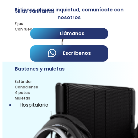
Si tienes alguna inquietud, comunícate con
Sillas sanitarias
nosotros
Fijas
Con ruedas
Llámanos
Escríbenos
Bastones y muletas
Estándar
Canadiense
4 patas
Muletas
Hospitalario