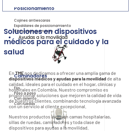
Posicionamiento
Cojines antiescaras
Espaldares de posicionamiento
Soluciones en dispositivos
Cinturones y arneses
Ayudas a la movilidad
médicos para el cuidado y la
salud
En
TME
nos dedicamos a ofrecer una amplia gama de
Caminadores
dispositivos médicos y ayudas para la movilidad
de alta
calidad, ideales para el cuidado en el hogar, clínicas y
Fijo
hospitales en Colombia. Nuestro compromiso es
Paso a paso
proporcionar soluciones que mejoren la calidad de vida
Con asiento
de nuestros clientes, combinando tecnología avanzada
Con ruedas
con un servicio al cliente excepcional.
Nuestros productos incluyen camas hospitalarias,
sillas de ruedas, caminadores y toda clase de
dispositivos para ayudas a la movilidad.