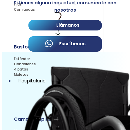
Si tienes alguna inquietud, comunícate con
Fijas
nosotros
Con ruedas
Llámanos
Escríbenos
Bastones y muletas
Estándar
Canadiense
4 patas
Muletas
Hospitalario
Camas hospitalarias