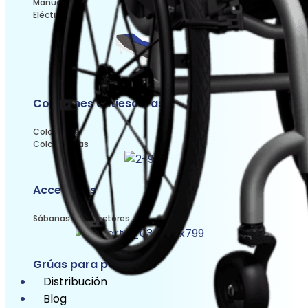
Manuales
Eléctricas
Colchones antiescaras
Colchones
Colchonetas
Accesorios
Sábanas y protectores
Grúas para pacientes
Distribución
Blog