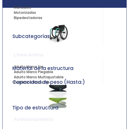
Manuales
Motorizadas
Bipedestadoras
Subcategorías
Línea Activa
Adulto Marco fijo
Material de la estructura
Adulto Marco Plegable
Adulto Marco Multiajustable
Capacidad de peso (Hasta:)
Pediátrica Marco Fijo
Tipo de estructura
Posicionamiento