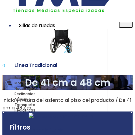
Sillas de ruedas
Línea Tradicional
0
Estándar
De 41 cm a 48 cm
Motorizadas
Neurológicas
Reclinables
Inicio
/ Altura del asiento al piso del producto / De 41
Aluminio
Transporte
cm a 48 cm
Pediátricas
Filtros
Línea especializada