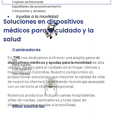
Cojines antiescaras
Espaldares de posicionamiento
Cinturones y arneses
Ayudas a la movilidad
Soluciones en dispositivos
médicos para el cuidado y la
salud
Caminadores
En
TME
nos dedicamos a ofrecer una amplia gama de
Fijo
dispositivos médicos y ayudas para la movilidad
de alta
Paso a paso
calidad, ideales para el cuidado en el hogar, clínicas y
Con asiento
hospitales en Colombia. Nuestro compromiso es
Con ruedas
proporcionar soluciones que mejoren la calidad de vida
de nuestros clientes, combinando tecnología avanzada
con un servicio al cliente excepcional.
Nuestros productos incluyen camas hospitalarias,
sillas de ruedas, caminadores y toda clase de
dispositivos para ayudas a la movilidad.
Sillas sanitarias