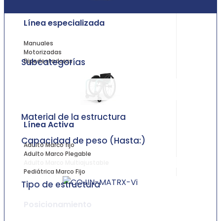
Línea especializada
Manuales
Motorizadas
Subcategorías
Bipedestadoras
Material de la estructura
Línea Activa
Capacidad de peso (Hasta:)
Adulto Marco fijo
Adulto Marco Plegable
Adulto Marco Multiajustable
Pediátrica Marco Fijo
Tipo de estructura
Posicionamiento