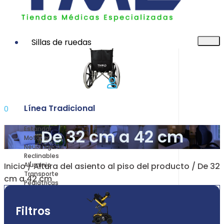
Sillas de ruedas
Línea Tradicional
0
Estándar
De 32 cm a 42 cm
Motorizadas
Neurológicas
Reclinables
Inicio
/ Altura del asiento al piso del producto / De 32
Aluminio
Transporte
cm a 42 cm
Pediátricas
Filtros