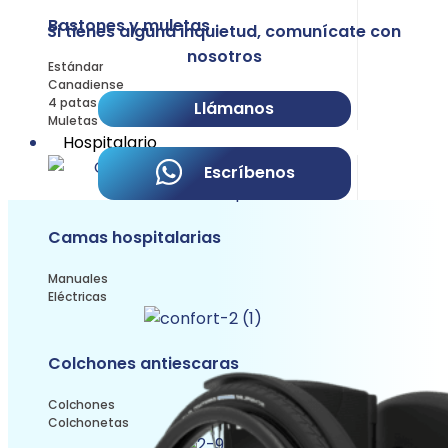
Bastones y muletas
Si tienes alguna inquietud, comunícate con
nosotros
Estándar
Canadiense
4 patas
Llámanos
Muletas
Hospitalario
Escríbenos
Camas hospitalarias
Manuales
Eléctricas
Colchones antiescaras
Colchones
Colchonetas