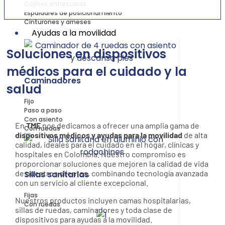
Cojines antiescaras
Espaldares de posicionamiento
Cinturones y arneses
Ayudas a la movilidad
Soluciones en dispositivos
médicos para el cuidado y la
Caminadores
salud
Fijo
Paso a paso
Con asiento
En
TME
nos dedicamos a ofrecer una amplia gama de
Con ruedas
dispositivos médicos y ayudas para la movilidad
de alta
calidad, ideales para el cuidado en el hogar, clínicas y
hospitales en Colombia. Nuestro compromiso es
proporcionar soluciones que mejoren la calidad de vida
de nuestros clientes, combinando tecnología avanzada
Sillas sanitarias
con un servicio al cliente excepcional.
Fijas
Nuestros productos incluyen camas hospitalarias,
Con ruedas
sillas de ruedas, caminadores y toda clase de
dispositivos para ayudas a la movilidad.