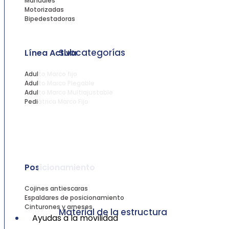
Manuales
Motorizadas
Bipedestadoras
Subcategorías
Línea Activa
Adulto Marco fijo
Adulto Marco Plegable
Adulto Marco Multiajustable
Pediátrica Marco Fijo
Posicionamiento
Cojines antiescaras
Espaldares de posicionamiento
Cinturones y arneses
Material de la estructura
Ayudas a la movilidad