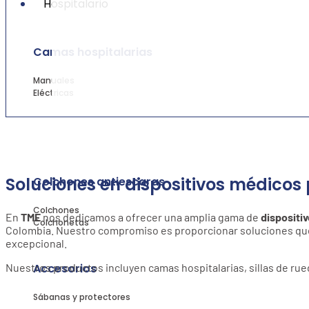
Hospitalario
Camas hospitalarias
Manuales
Eléctricas
Soluciones en dispositivos médicos 
Colchones antiescaras
Colchones
En
TME
nos dedicamos a ofrecer una amplia gama de
dispositi
Colchonetas
Colombia. Nuestro compromiso es proporcionar soluciones que m
excepcional.
Nuestros productos incluyen camas hospitalarias, sillas de rued
Accesorios
Sábanas y protectores