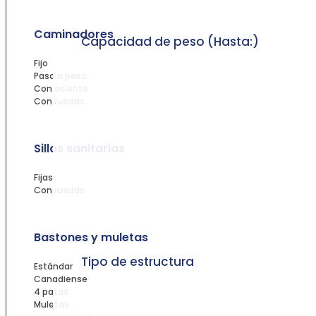
Caminadores
Capacidad de peso (Hasta:)
Fijo
Paso a paso
Con asiento
Con ruedas
Sillas sanitarias
Fijas
Con ruedas
Bastones y muletas
Tipo de estructura
Estándar
Canadiense
4 patas
Muletas