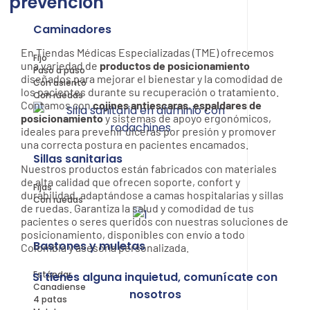
prevención
Caminadores
En Tiendas Médicas Especializadas (TME) ofrecemos
Fijo
una variedad de
productos de posicionamiento
Paso a paso
diseñados para mejorar el bienestar y la comodidad de
Con asiento
los pacientes durante su recuperación o tratamiento.
Con ruedas
Contamos con
cojines antiescaras
,
espaldares de
posicionamiento
y sistemas de apoyo ergonómicos,
ideales para prevenir úlceras por presión y promover
una correcta postura en pacientes encamados.
Sillas sanitarias
Nuestros productos están fabricados con materiales
de alta calidad que ofrecen soporte, confort y
Fijas
durabilidad, adaptándose a camas hospitalarias y sillas
Con ruedas
de ruedas. Garantiza la salud y comodidad de tus
pacientes o seres queridos con nuestras soluciones de
posicionamiento, disponibles con envío a todo
Bastones y muletas
Colombia y asesoría personalizada.
Estándar
Si tienes alguna inquietud, comunícate con
Canadiense
nosotros
4 patas