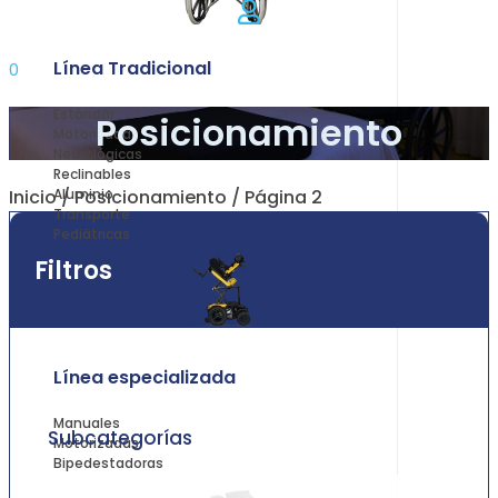
Línea Tradicional
0
Estándar
Posicionamiento
Motorizadas
Neurológicas
Reclinables
Inicio
/
Posicionamiento
/ Página 2
Aluminio
Transporte
Pediátricas
Filtros
Línea especializada
Manuales
Subcategorías
Motorizadas
Bipedestadoras